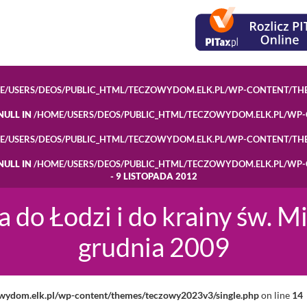
E/USERS/DEOS/PUBLIC_HTML/TECZOWYDOM.ELK.PL/WP-CONTENT/TH
NULL IN
/HOME/USERS/DEOS/PUBLIC_HTML/TECZOWYDOM.ELK.PL/WP
E/USERS/DEOS/PUBLIC_HTML/TECZOWYDOM.ELK.PL/WP-CONTENT/TH
NULL IN
/HOME/USERS/DEOS/PUBLIC_HTML/TECZOWYDOM.ELK.PL/WP
- 9 LISTOPADA 2012
 do Łodzi i do krainy św. Mi
grudnia 2009
owydom.elk.pl/wp-content/themes/teczowy2023v3/single.php
on line
14