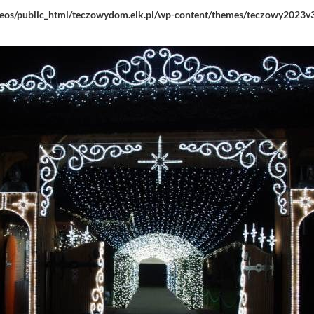
eos/public_html/teczowydom.elk.pl/wp-content/themes/teczowy2023v3