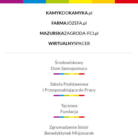
KAMYK
DO
KAMYKA
.pl
FARMA
JÓZEFA.pl
MAZURSKA
ZAGRODA-FCI.pl
WIRTUALNY
SPACER
Środowiskowy
Dom Samopomocy
Szkoła Podstawowa
i Przysposabiająca do Pracy
Tęczowa
Fundacja
Zgromadzenie Sióstr
Benedyktynek Misjonarek