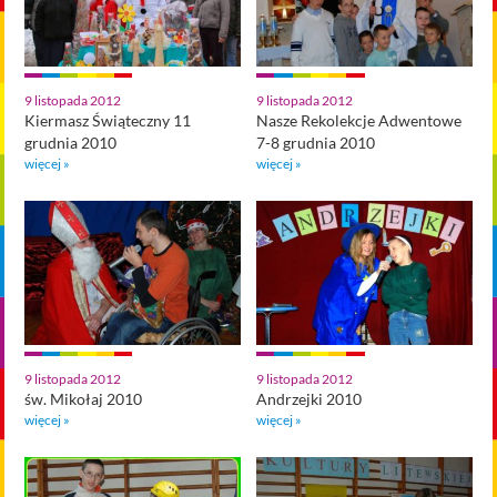
9 listopada 2012
9 listopada 2012
Kiermasz Świąteczny 11
Nasze Rekolekcje Adwentowe
grudnia 2010
7-8 grudnia 2010
więcej »
więcej »
9 listopada 2012
9 listopada 2012
św. Mikołaj 2010
Andrzejki 2010
więcej »
więcej »