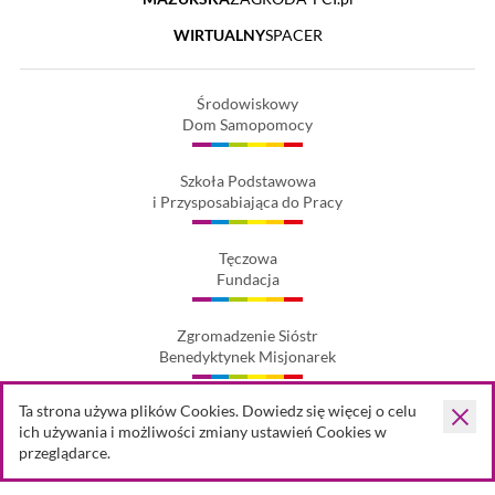
WIRTUALNY
SPACER
Środowiskowy
Dom Samopomocy
Szkoła Podstawowa
i Przysposabiająca do Pracy
Tęczowa
Fundacja
Zgromadzenie Sióstr
Benedyktynek Misjonarek
Ta strona używa plików Cookies. Dowiedz się więcej o celu
akcepta
ich używania i możliwości zmiany ustawień Cookies w
przeglądarce.