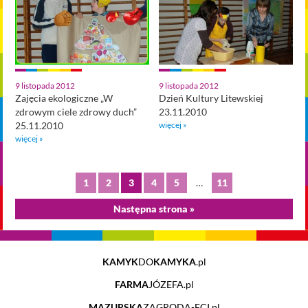
9 listopada 2012
9 listopada 2012
Zajęcia ekologiczne „W
Dzień Kultury Litewskiej
zdrowym ciele zdrowy duch”
23.11.2010
25.11.2010
więcej »
więcej »
1
2
3
4
5
…
11
Następna strona »
KAMYK
DO
KAMYKA
.pl
FARMA
JÓZEFA.pl
MAZURSKA
ZAGRODA-FCI.pl